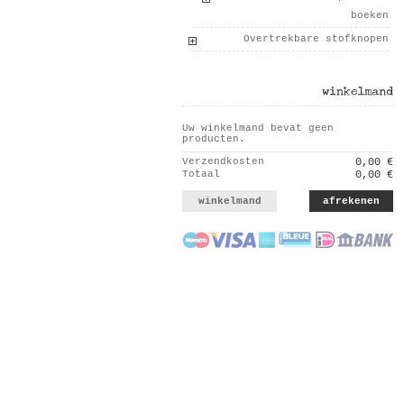
boeken
Overtrekbare stofknopen
winkelmand
Uw winkelmand bevat geen
producten.
Verzendkosten
0,00 €
Totaal
0,00 €
winkelmand
afrekenen