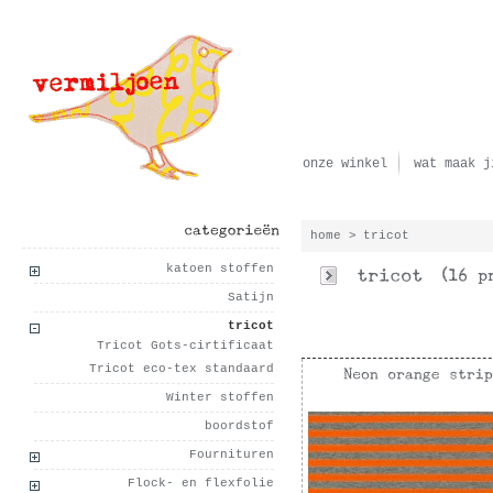
onze winkel
wat maak j
home
>
tricot
categorieën
katoen stoffen
Satijn
tricot
Tricot Gots-cirtificaat
Tricot eco-tex standaard
Winter stoffen
boordstof
Fournituren
Flock- en flexfolie