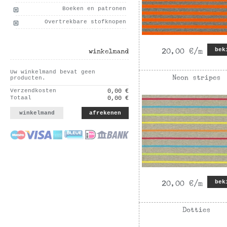
Boeken en patronen
Overtrekbare stofknopen
bek
winkelmand
Uw winkelmand bevat geen
producten.
Verzendkosten
0,00 €
Totaal
0,00 €
winkelmand
afrekenen
bek