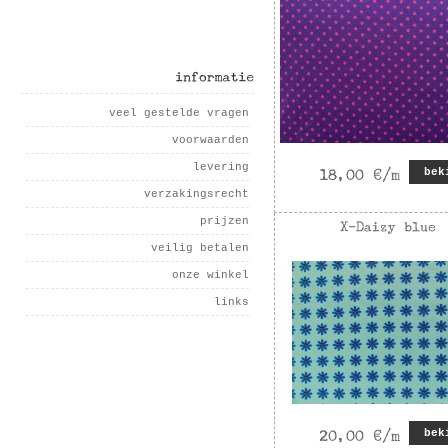
informatie
veel gestelde vragen
voorwaarden
levering
bek
verzakingsrecht
prijzen
veilig betalen
onze winkel
links
bek