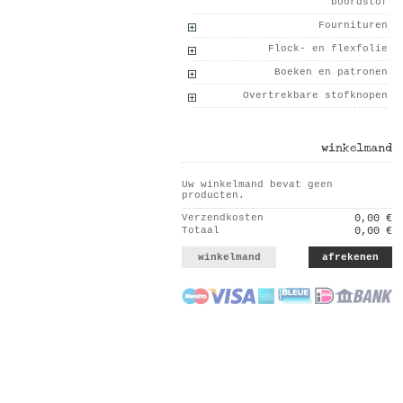
boordstof
Fournituren
Flock- en flexfolie
Boeken en patronen
Overtrekbare stofknopen
winkelmand
Uw winkelmand bevat geen
producten.
Verzendkosten
0,00 €
Totaal
0,00 €
winkelmand
afrekenen