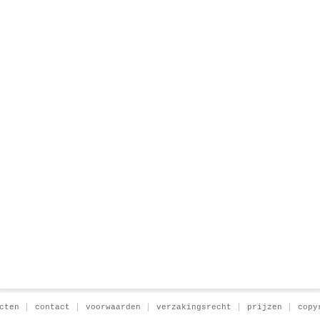
cten
contact
voorwaarden
verzakingsrecht
prijzen
copy