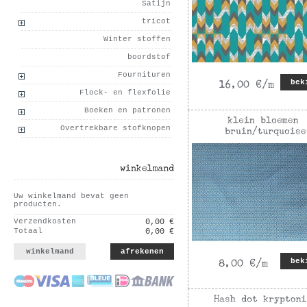
Satijn
tricot
Winter stoffen
boordstof
Fournituren
bek
Flock- en flexfolie
Boeken en patronen
Overtrekbare stofknopen
winkelmand
Uw winkelmand bevat geen
producten.
Verzendkosten
0,00 €
Totaal
0,00 €
winkelmand
afrekenen
bek