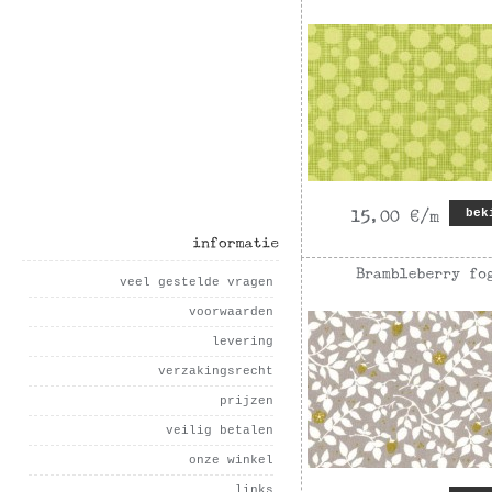
bek
informatie
veel gestelde vragen
voorwaarden
levering
verzakingsrecht
prijzen
veilig betalen
onze winkel
links