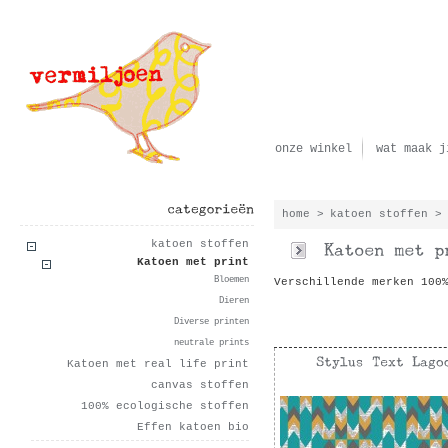
onze winkel
wat maak j
home
>
katoen stoffen
>
categorieën
katoen stoffen
Katoen met print
Bloemen
Verschillende merken 100
Dieren
Diverse printen
neutrale prints
Katoen met real life print
canvas stoffen
100% ecologische stoffen
Effen katoen bio