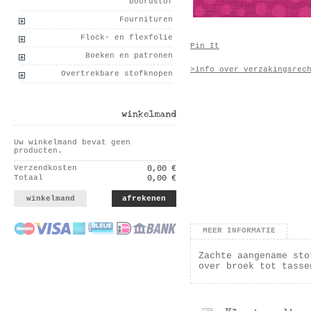
boordstof
Fournituren
Flock- en flexfolie
Pin It
Boeken en patronen
>info over verzakingsrec
Overtrekbare stofknopen
winkelmand
Uw winkelmand bevat geen
producten.
Verzendkosten
0,00 €
Totaal
0,00 €
winkelmand
afrekenen
MEER INFORMATIE
Zachte aangename sto
over broek tot tasse