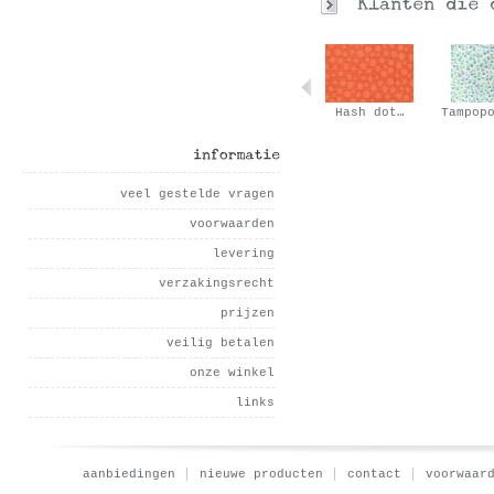
Fluo Oranje…
Oranje…
Hash dot…
Tampop
informatie
veel gestelde vragen
voorwaarden
levering
verzakingsrecht
prijzen
veilig betalen
onze winkel
links
aanbiedingen
nieuwe producten
contact
voorwaar