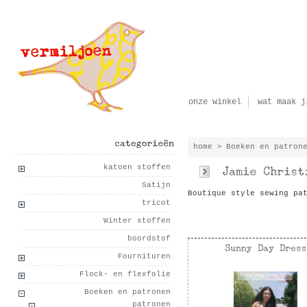
onze winkel
wat maak j
home
>
Boeken en patron
categorieën
katoen stoffen
Satijn
Boutique style sewing pa
tricot
Winter stoffen
boordstof
Fournituren
Flock- en flexfolie
Boeken en patronen
patronen