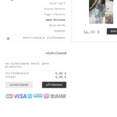
Oliver and S
Colette Patterns
Figgy's Patterns
Jamie Christina
Rosie and Me
boeken
bek
Overtrekbare stofknopen
winkelmand
Uw winkelmand bevat geen
producten.
Verzendkosten
0,00 €
Totaal
0,00 €
winkelmand
afrekenen