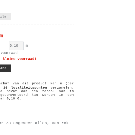
ails
m
m
 voorraad
: kleine voorraad!
chaf van dit product kan u (per
r)
10
loyaliteitspunten
verzamelen.
and bevat dan een totaal van
10
econverteerd kan worden in een
van
0,10 €
.
or zo ongeveer alles, van rok