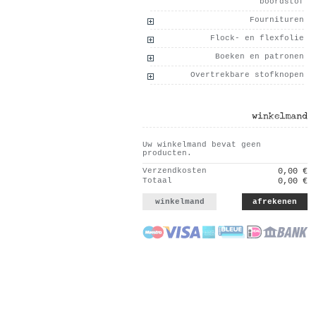
boordstof
Fournituren
Flock- en flexfolie
Boeken en patronen
Overtrekbare stofknopen
winkelmand
Uw winkelmand bevat geen
producten.
Verzendkosten
0,00 €
Totaal
0,00 €
winkelmand
afrekenen