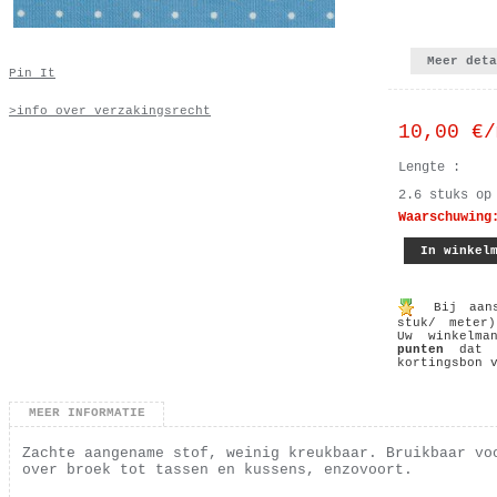
Meer det
Pin It
>info over verzakingsrecht
10,00 €/
Lengte :
2.6
stuks op
Waarschuwing
Bij aans
stuk/ mete
Uw winkelm
punten
dat g
kortingsbon 
MEER INFORMATIE
Zachte aangename stof, weinig kreukbaar. Bruikbaar vo
over broek tot tassen en kussens, enzovoort.