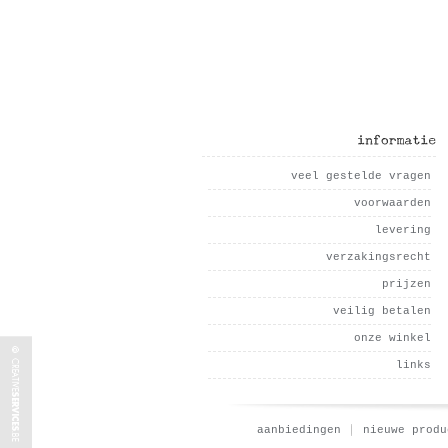
Atomic Dot…
Roze olifant
informatie
veel gestelde vragen
voorwaarden
levering
verzakingsrecht
prijzen
veilig betalen
onze winkel
links
aanbiedingen
nieuwe produ