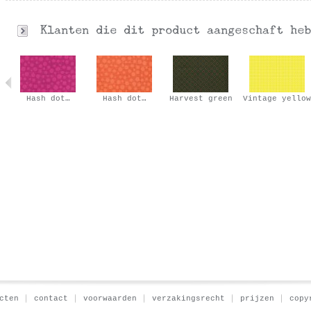
en
Hash dot…
Hash dot…
Harvest green
Vintage yellow
cten
contact
voorwaarden
verzakingsrecht
prijzen
copy