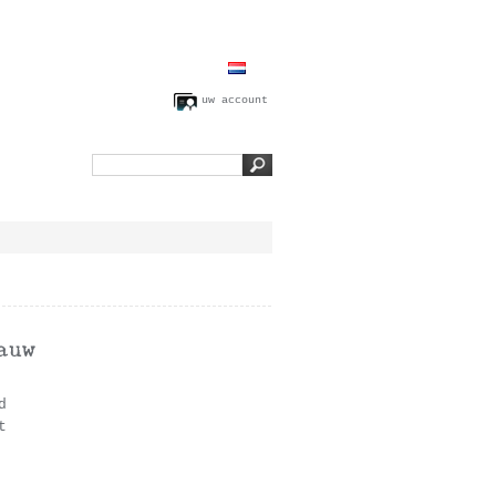
uw account
d
t