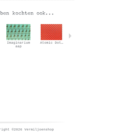
Imaginarium
Atomic Dot…
Geekly Chic…
Japanese…
aap
right ©2026 Vermiljoenshop