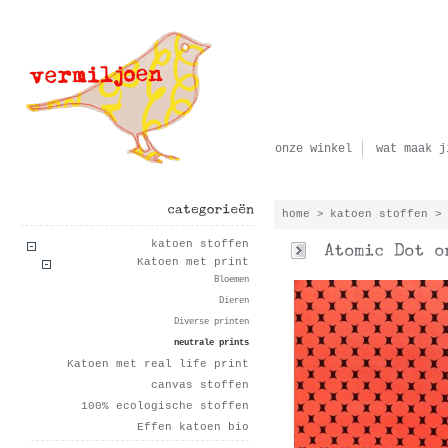
onze winkel
wat maak j
home
>
katoen stoffen
>
categorieën
katoen stoffen
Katoen met print
Bloemen
Dieren
Diverse printen
neutrale prints
Katoen met real life print
canvas stoffen
100% ecologische stoffen
Effen katoen bio