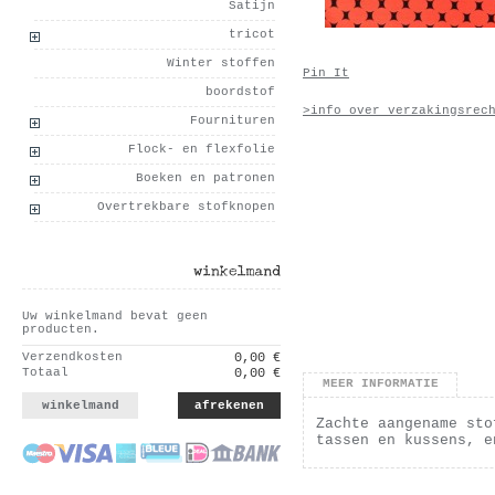
Satijn
tricot
Winter stoffen
Pin It
boordstof
>info over verzakingsrec
Fournituren
Flock- en flexfolie
Boeken en patronen
Overtrekbare stofknopen
winkelmand
Uw winkelmand bevat geen
producten.
Verzendkosten
0,00 €
Totaal
0,00 €
MEER INFORMATIE
winkelmand
afrekenen
Zachte aangename sto
tassen en kussens, e