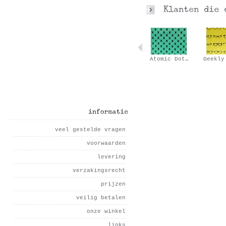
Roze olifanten
Harvest green
Atomic Dot…
Geekly
informatie
veel gestelde vragen
voorwaarden
levering
verzakingsrecht
prijzen
veilig betalen
onze winkel
links