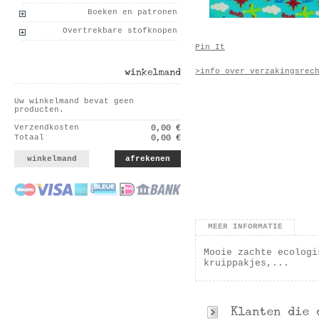
Boeken en patronen
Overtrekbare stofknopen
Pin It
>info over verzakingsrec
winkelmand
Uw winkelmand bevat geen
producten.
Verzendkosten
0,00 €
Totaal
0,00 €
winkelmand
afrekenen
MEER INFORMATIE
Mooie zachte ecologi
kruippakjes,...