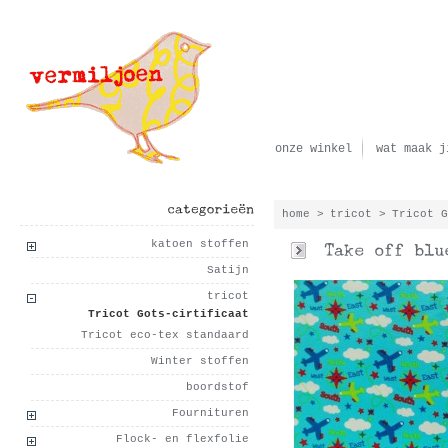
onze winkel
wat maak j
home
>
tricot
>
Tricot 
categorieën
katoen stoffen
Satijn
tricot
Tricot Gots-cirtificaat
Tricot eco-tex standaard
Winter stoffen
boordstof
Fournituren
Flock- en flexfolie