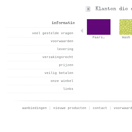
informatie
veel gestelde vragen
Oranje…
Effen tricot…
Paars…
Hash
voorwaarden
levering
verzakingsrecht
prijzen
veilig betalen
onze winkel
links
aanbiedingen
nieuwe producten
contact
voorwaar