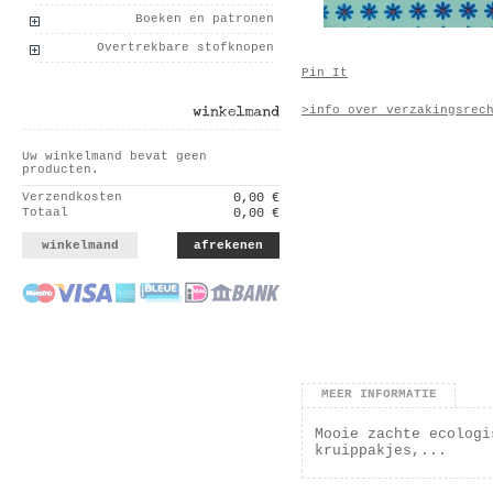
Boeken en patronen
Overtrekbare stofknopen
Pin It
>info over verzakingsrec
winkelmand
Uw winkelmand bevat geen
producten.
Verzendkosten
0,00 €
Totaal
0,00 €
winkelmand
afrekenen
MEER INFORMATIE
Mooie zachte ecologi
kruippakjes,...