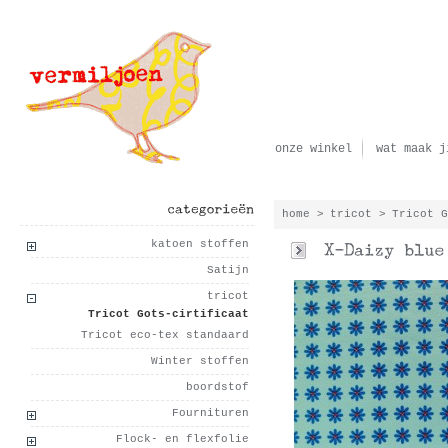
onze winkel
wat maak j
home
>
tricot
>
Tricot 
categorieën
katoen stoffen
Satijn
tricot
Tricot Gots-cirtificaat
Tricot eco-tex standaard
Winter stoffen
boordstof
Fournituren
Flock- en flexfolie