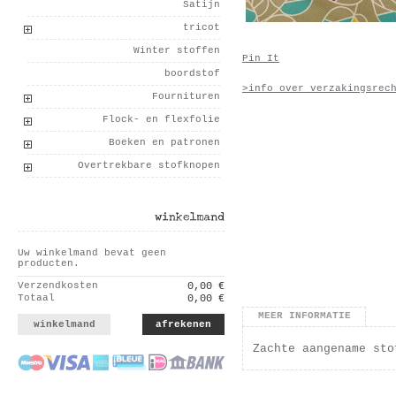
Satijn
tricot
Winter stoffen
Pin It
boordstof
>info over verzakingsrec
Fournituren
Flock- en flexfolie
Boeken en patronen
Overtrekbare stofknopen
winkelmand
Uw winkelmand bevat geen
producten.
Verzendkosten
0,00 €
Totaal
0,00 €
MEER INFORMATIE
winkelmand
afrekenen
Zachte aangename sto