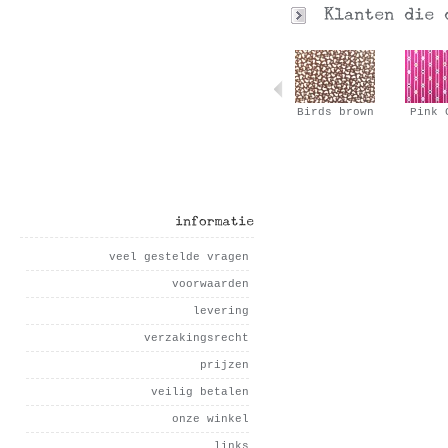
Acid
Orange fun
Birds brown
Pink 
informatie
veel gestelde vragen
voorwaarden
levering
verzakingsrecht
prijzen
veilig betalen
onze winkel
links