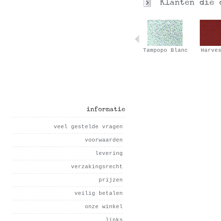
Cat
Acid
Tampopo Blanc
Harve
informatie
veel gestelde vragen
voorwaarden
levering
verzakingsrecht
prijzen
veilig betalen
onze winkel
links