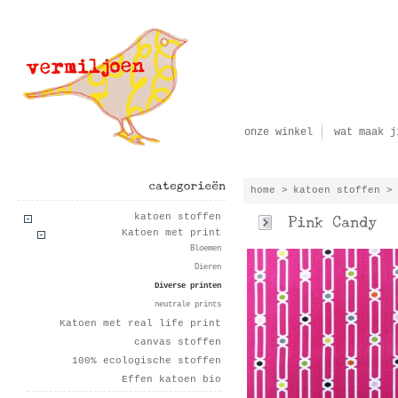
onze winkel
wat maak j
home
>
katoen stoffen
>
categorieën
katoen stoffen
Katoen met print
Bloemen
Dieren
Diverse printen
neutrale prints
Katoen met real life print
canvas stoffen
100% ecologische stoffen
Effen katoen bio