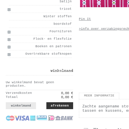
Satijn
tricot
Winter stoffen
Pin It
boordstof
>info over verzakingsrec
Fournituren
Flock- en flexfolie
Boeken en patronen
Overtrekbare stofknopen
winkelmand
Uw winkelmand bevat geen
producten.
Verzendkosten
0,00 €
MEER INFORMATIE
Totaal
0,00 €
winkelmand
afrekenen
Zachte aangename sto
tassen en kussens, e