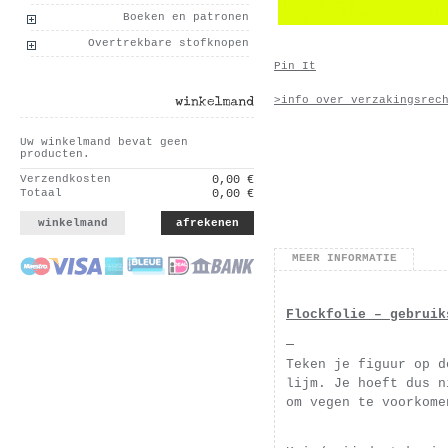
Boeken en patronen
Overtrekbare stofknopen
Pin It
>info over verzakingsrec
winkelmand
Uw winkelmand bevat geen
producten.
Verzendkosten
0,00 €
Totaal
0,00 €
winkelmand
afrekenen
MEER INFORMATIE
Flockfolie – gebruik
Teken je figuur op 
lijm. Je hoeft dus n
om vegen te voorkome