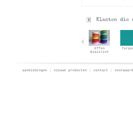
Vichy klein…
Pinguin
Effen
Turqu
Biaislint
aanbiedingen
nieuwe producten
contact
voorwaar