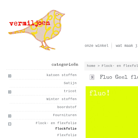
onze winkel
wat maak j
home
>
Flock- en flexfo
categorieën
katoen stoffen
Satijn
tricot
Winter stoffen
boordstof
Fournituren
Flock- en flexfolie
flockfolie
Flexfolie