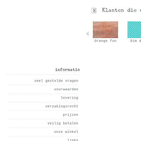
Tobacco
Leopard…
Orange fun
Dim 
informatie
veel gestelde vragen
voorwaarden
levering
verzakingsrecht
prijzen
veilig betalen
onze winkel
links