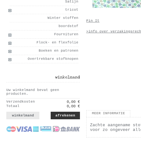
Satijn
tricot
Winter stoffen
Pin It
boordstof
>info over verzakingsrec
Fournituren
Flock- en flexfolie
Boeken en patronen
Overtrekbare stofknopen
winkelmand
Uw winkelmand bevat geen
producten.
Verzendkosten
0,00 €
Totaal
0,00 €
MEER INFORMATIE
winkelmand
afrekenen
Zachte aangename sto
voor zo ongeveer all